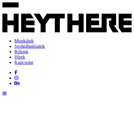
Munkáink
Szolgáltatásaink
Rólunk
Hírek
Kapcsolat