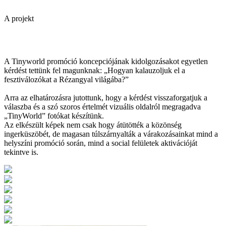
A projekt
TinyWorld promóció 2018
A Tinyworld promóció koncepciójának kidolgozásakot egyetlen
kérdést tettünk fel magunknak: „Hogyan kalauzoljuk el a
fesztiválozókat a Rézangyal világába?”
Arra az elhatározásra jutottunk, hogy a kérdést visszaforgatjuk a
válaszba és a szó szoros értelmét vizuális oldalról megragadva
„TinyWorld” fotókat készítünk.
Az elkészült képek nem csak hogy átütötték a közönség
ingerküszöbét, de magasan túlszárnyalták a várakozásainkat mind a
helyszíni promóció során, mind a social felületek aktivációját
tekintve is.