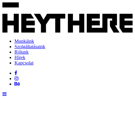
Munkáink
Szolgáltatásaink
Rólunk
Hírek
Kapcsolat